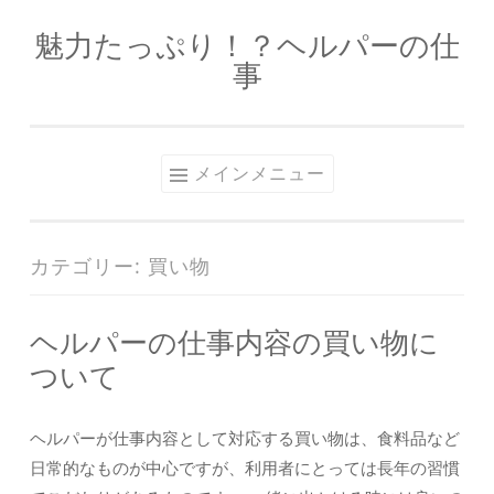
魅力たっぷり！？ヘルパーの仕
コ
事
ン
テ
ン
ツ
メインメニュー
へ
ス
キ
カテゴリー:
買い物
ッ
プ
ヘルパーの仕事内容の買い物に
ついて
ヘルパーが仕事内容として対応する買い物は、食料品など
日常的なものが中心ですが、利用者にとっては長年の習慣