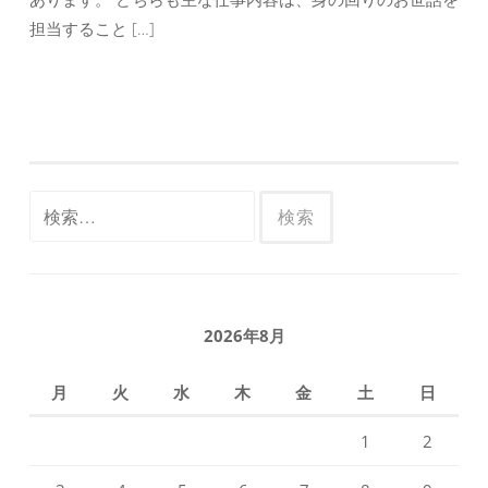
担当すること […]
検
索:
2026年8月
月
火
水
木
金
土
日
1
2