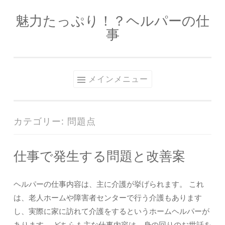
魅力たっぷり！？ヘルパーの仕
コ
事
ン
テ
ン
ツ
メインメニュー
へ
ス
キ
カテゴリー:
問題点
ッ
プ
仕事で発生する問題と改善案
ヘルパーの仕事内容は、主に介護が挙げられます。 これ
は、老人ホームや障害者センターで行う介護もあります
し、実際に家に訪れて介護をするというホームヘルパーが
あります。 どちらも主な仕事内容は、身の回りのお世話を