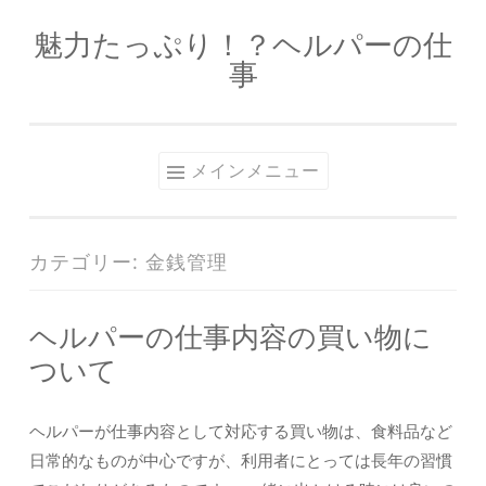
魅力たっぷり！？ヘルパーの仕
コ
事
ン
テ
ン
ツ
メインメニュー
へ
ス
キ
カテゴリー:
金銭管理
ッ
プ
ヘルパーの仕事内容の買い物に
ついて
ヘルパーが仕事内容として対応する買い物は、食料品など
日常的なものが中心ですが、利用者にとっては長年の習慣