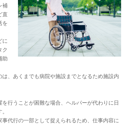
レ補
ど直
活を
どに
タク
補助
のは、あくまでも病院や施設までとなるため施設内
濯を行うことが困難な場合、ヘルパーが代わりに日
す。
家事代行の一部として捉えられるため、仕事内容に